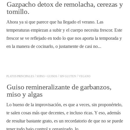
Gazpacho detox de remolacha, cerezas y
tomillo.
Ahora ya si que parece que ha llegado el verano. Las
temperaturas empiezan a subir y el cuerpo necesita frescor. Este
frescor se ve reflejado en todo lo que nos aporta la temporada y
en la manera de cocinarlo, o justamente de casi no...
READ ARTICLE
/
/
/
PLATOS PRINCIPALES
SOPAS + GUISOS
SIN GLUTEN
VEGANO
Guiso remineralizante de garbanzos,
miso y algas
Lo bueno de la improvisación, es que a veces, sin proponértelo,
te salen cosas más que decentes, e incluso ricas. Y eso, además
de resultar bastante grato, es un recordatorio de que no se puede
tener todo bajo control y organizado, lo...