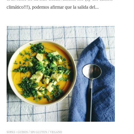
climático!!!), podemos afirmar que la salida del...
READ ARTICLE
/
/
SOPAS + GUISOS
SIN GLUTEN
VEGANO