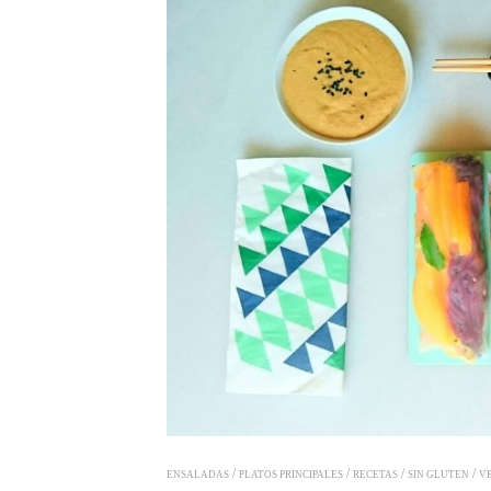
/
/
/
/
ENSALADAS
PLATOS PRINCIPALES
RECETAS
SIN GLUTEN
V