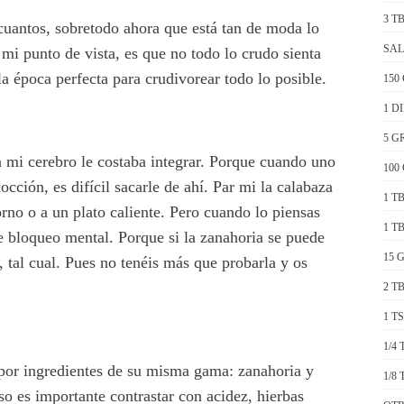
3 T
uantos, sobretodo ahora que está tan de moda lo
SALSA:
mi punto de vista, es que no todo lo crudo sienta
la época perfecta para crudivorear todo lo posible.
150
1 D
5 G
a mi cerebro le costaba integrar. Porque cuando uno
100
occión, es difícil sacarle de ahí. Par mi la calabaza
1 T
no o a un plato caliente. Pero cuando lo piensas
1 T
e bloqueo mental. Porque si la zanahoria se puede
15 
 tal cual. Pues no tenéis más que probarla y os
2 T
1 T
1/4
 por ingredientes de su misma gama: zanahoria y
1/8
so es importante contrastar con acidez, hierbas