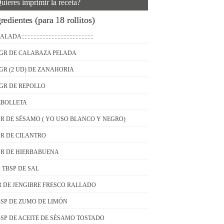
uieres imprimir la receta?
redientes (para 18 rollitos)
DA::::::::::::::::::::::::::::::::::::::::::::::::
 GR DE CALABAZA PELADA
 GR (2 UD) DE ZANAHORIA
 GR DE REPOLLO
EBOLLETA
GR DE SÉSAMO ( YO USO BLANCO Y NEGRO)
GR DE CILANTRO
GR DE HIERBABUENA
/2 TBSP DE SAL
R DE JENGIBRE FRESCO RALLADO
BSP DE ZUMO DE LIMÓN
BSP DE ACEITE DE SÉSAMO TOSTADO