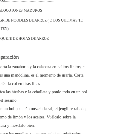
:::::::::::::::::::::::::::::::::::::::::::::::::::::
MELOCOTONES MADUROS
 GR DE NOODLES DE ARROZ ( O LOS QUE MÁS TE
TEN)
AQUETE DE HOJAS DE ARROZ
eparación
orta la zanahoria y la calabaza en palitos finitos, si
nes una mandolina, es el momento de usarla. Corta
ién la col en tiras finas.
ica las hierbas y la cebolleta y ponlo todo en un bol
 el sésamo
n un bol pequeño mezcla la sal, el jengibre rallado,
umo de limón y los aceites. Vuélcalo sobre la
dura y mézclalo bien.
uece los noodles, y una vez colados, refréscalos