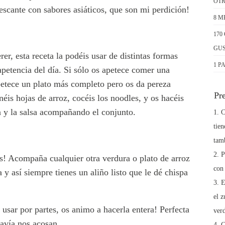
OTROS:
escante con sabores asiáticos, que son mi perdición!
8 
170
GUS
r, esta receta la podéis usar de distintas formas
1 P
petencia del día. Si sólo os apetece comer una
apetece un plato más completo pero os da pereza
Pr
néis hojas de arroz, cocéis los noodles, y os hacéis
 y la salsa acompañando el conjunto.
C
tie
tamb
P
as! Acompaña cualquier otra verdura o plato de arroz
con
a y así siempre tienes un aliño listo que le dé chispa
E
el z
usar por partes, os animo a hacerla entera! Perfecta
ver
odavía nos acosan…
C