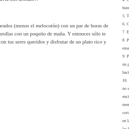
bien
T
C
parados (menos el melocotón) con un par de horas de
E
nrollas con un poquito de maña. Y entonces sólo te
P
on tus seres queridos y disfrutar de un plato rico y
ensa
P
un p
hac
no 
enci
ment
cort
en l
las 