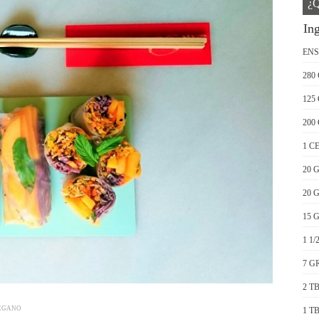
¿Q
Ing
ENSALA
280
125
200
1 C
20 
20 
15 
1 1
7 G
2 T
EGANO
1 T