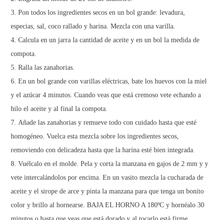
Pon todos los ingredientes secos en un bol grande: levadura,
especias, sal, coco rallado y harina. Mezcla con una varilla.
Calcula en un jarra la cantidad de aceite y en un bol la medida de
compota.
Ralla las zanahorias.
En un bol grande con varillas eléctricas, bate los huevos con la miel
y el azúcar 4 minutos. Cuando veas que está cremoso vete echando a
hilo el aceite y al final la compota.
Añade las zanahorias y remueve todo con cuidado hasta que esté
homogéneo. Vuelca esta mezcla sobre los ingredientes secos,
removiendo con delicadeza hasta que la harina esté bien integrada.
Vuélcalo en el molde. Pela y corta la manzana en gajos de 2 mm y y
vete intercalándolos por encima. En un vasito mezcla la cucharada de
aceite y el sirope de arce y pinta la manzana para que tenga un bonito
color y brillo al hornearse. BAJA EL HORNO A 180ºC y hornéalo 30
minutos o hasta que veas que está dorado y al tocarlo está firme.