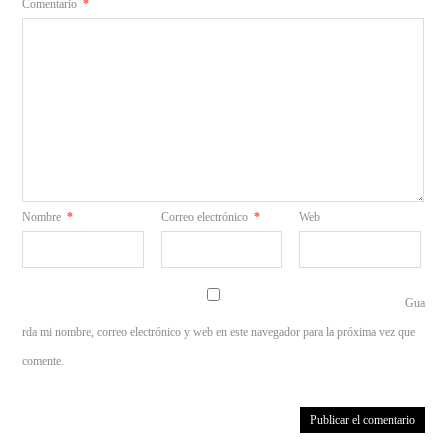
Comentario
*
Nombre
*
Correo electrónico
*
Web
Gua
rda mi nombre, correo electrónico y web en este navegador para la próxima vez que
comente.